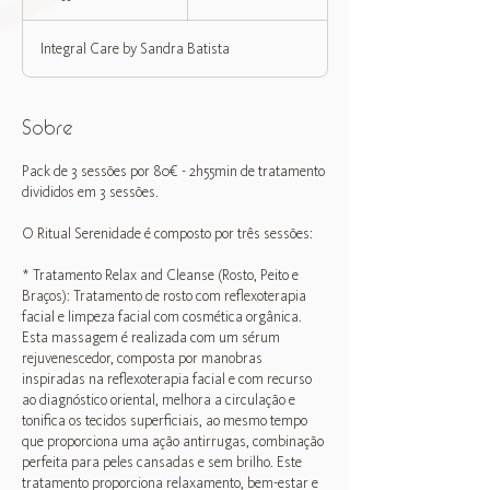
h
5
Integral Care by Sandra Batista
5
m
i
n
Sobre
Pack de 3 sessões por 80€ - 2h55min de tratamento
divididos em 3 sessões.
O Ritual Serenidade é composto por três sessões:
* Tratamento Relax and Cleanse (Rosto, Peito e
Braços): Tratamento de rosto com reflexoterapia
facial e limpeza facial com cosmética orgânica.
Esta massagem é realizada com um sérum
rejuvenescedor, composta por manobras
inspiradas na reflexoterapia facial e com recurso
ao diagnóstico oriental, melhora a circulação e
tonifica os tecidos superficiais, ao mesmo tempo
que proporciona uma ação antirrugas, combinação
perfeita para peles cansadas e sem brilho. Este
tratamento proporciona relaxamento, bem-estar e