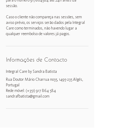
para o número 917864584 até 24h antes da
sessão.
Caso o cliente não compareça nas sessões, sem
aviso prévio, os serviços serão dados pela Integral
Care como terminados, não havendo lugar a
qualquer reembolso de valores já pagos.
Informações de Contacto
Integral Care by Sandra Batista
Rua Doutor Mário Charrua no35, 1495-235 Algés,
Portugal
Rede móvel: (+351) 917 864 584
sandrafbatista@gmail.com