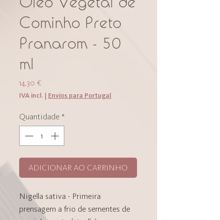
Óleo Vegetal de
Cominho Preto
Pranarom - 50
ml
Preço
14,30 €
IVA incl.
|
Envios para Portugal
Quantidade
*
ADICIONAR AO CARRINHO
Nigella sativa - Primeira
prensagem a frio de sementes de