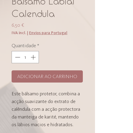
Bálsamo Labial
Calendula
Preço
6,50 €
IVA incl.
|
Envios para Portugal
Quantidade
*
ADICIONAR AO CARRINHO
Este bálsamo protetor, combina a
acção suavizante do extrato de
calêndula com a acção protectora
da manteiga de karité, mantendo
os lábios macios e hidratados.