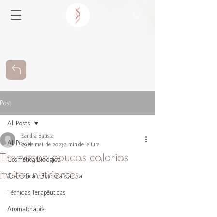
Post
All Posts
Sandra Batista
All Posts
29 de mai. de 2023
2 min de leitura
Tremoços: poucas calorias
Cosmética Biológica
muitos nutrientes
Cosmética e Estética Natural
Técnicas Terapêuticas
Aromaterapia