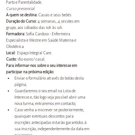
Parto e Parentalidade.
Curso presencial
A quem se destina:
 Casais e seus bebés
Duração do Curso: 
4 semanas, 4 sessões em 
grupo, aos sábados das 10h às 12h.
Formadora:
 Sofia Cardoso - Enfermeira 
Especialista e Mestre em Saúde Materna e 
Obstétrica
Local:  
Espaço Integral Care
Custo:
 180 euros/ casal.
Para informar-nos sobre o seu interesse em 
participar na próxima edição:
Enviar o formulário através do botão desta 
página;
Guardaremos o seu email na Lista de 
Interesse e, tão logo seja possível abrir uma 
nova turma, entraremos em contacto;
Caso venha a inscrever-se posteriormente, 
quaisquer eventuais descontos para 
inscrições antecipadas estarão garantidos à 
sua inscrição, independentemente da data em 