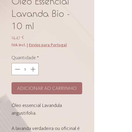
Óleo Essencial
Lavanda Bio -
10 ml
Preço
14,47 €
IVA incl.
|
Envios para Portugal
Quantidade
*
ADICIONAR AO CARRINHO
Óleo essencial Lavandula
angustifolia.
A lavanda verdadeira ou oficinal é